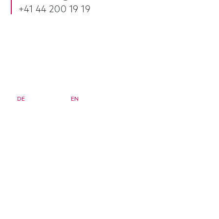
+
41 44 200 19 19
DE
FR
EN
Bulletin d'information
Page d'accueil
Séminaires
FAQ