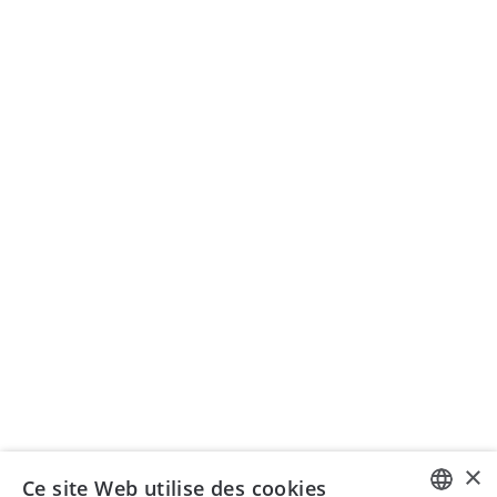
Archives
zsis)
Institut
Adhésion
Actualités
Enseignement
ORGANISATION DE SÉMINAIRES
Séminaires ISIS AG
+41 43 399 75 00
seminare@isistax.ch
BUREAU COMMERCIAL
ISIS - Institut de droit fiscal suisse et international
Seestrasse 344, 8038 Zurich
+41 44 533 17 88
info@isistax.ch
×
Ce site Web utilise des cookies