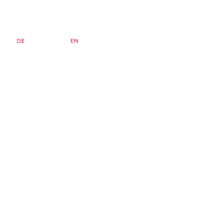
DE
FR
EN
Bulletin d'information
Page d'accueil
Séminaires
FAQ
Archives
zsis)
Institut
Adhésion