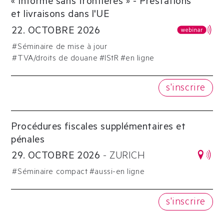
« Informé sans frontières » - Prestations
et livraisons dans l'UE
22
.
OCTOBRE
2026
#
Séminaire de mise à jour
#
TVA/droits de douane
#
IStR
#en ligne
s'inscrire
Procédures fiscales supplémentaires et
pénales
29
.
OCTOBRE
2026
-
ZURICH
#
Séminaire compact
#aussi-en ligne
s'inscrire