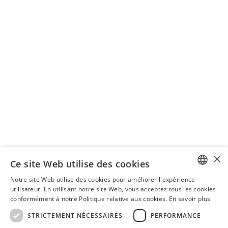
Actualités
Enseignement
ORGANISATION DE SÉMINAIRES
Séminaires ISIS AG
+41 43 399 75 00
seminare@isistax.ch
BUREAU COMMERCIAL
ISIS - Institut de droit fiscal suisse et international
Seestrasse 344, 8038 Zurich
+41 44 533 17 88
info@isistax.ch
×
Ce site Web utilise des cookies
Mentions légales
Notre site Web utilise des cookies pour améliorer l'expérience
Déclaration de confidentialité
GERMAN
utilisateur. En utilisant notre site Web, vous acceptez tous les cookies
conformément à notre Politique relative aux cookies.
En savoir plus
Clause de non-responsabilité
ENGLISH
CONDITIONS GÉNÉRALES DE VENTE
STRICTEMENT NÉCESSAIRES
PERFORMANCE
FRENCH