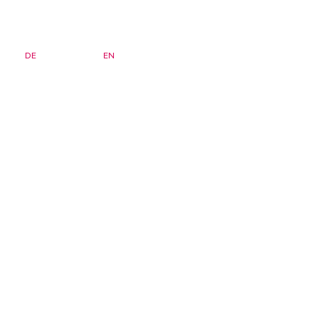
DE
FR
EN
Bulletin d'information
Page d'accueil
Séminaires
FAQ
Archives
zsis)
Institut
Adhésion