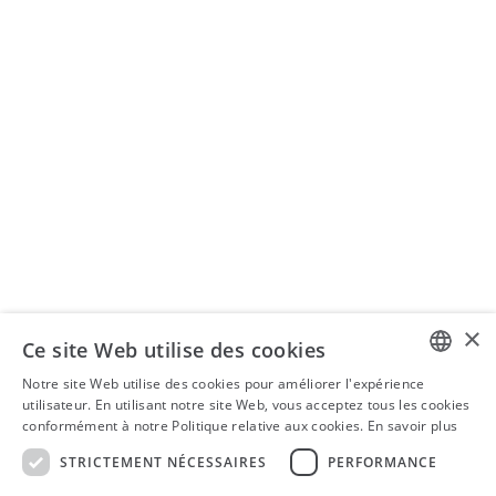
Actualités
Enseignement
ORGANISATION DE SÉMINAIRES
Séminaires ISIS AG
+41 43 399 75 00
seminare@isistax.ch
BUREAU COMMERCIAL
ISIS - Institut de droit fiscal suisse et international
Seestrasse 344, 8038 Zurich
+41 44 533 17 88
info@isistax.ch
×
Ce site Web utilise des cookies
Mentions légales
Notre site Web utilise des cookies pour améliorer l'expérience
Déclaration de confidentialité
GERMAN
utilisateur. En utilisant notre site Web, vous acceptez tous les cookies
conformément à notre Politique relative aux cookies.
En savoir plus
Clause de non-responsabilité
ENGLISH
CONDITIONS GÉNÉRALES DE VENTE
STRICTEMENT NÉCESSAIRES
PERFORMANCE
FRENCH
LinkedIn