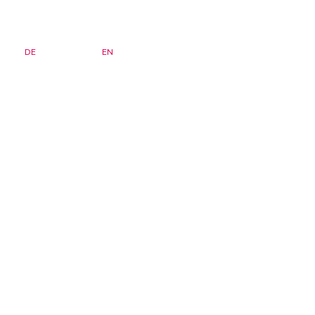
DE
FR
EN
Bulletin d'information
Page d'accueil
Séminaires
FAQ
Archives
zsis)
Institut
Adhésion