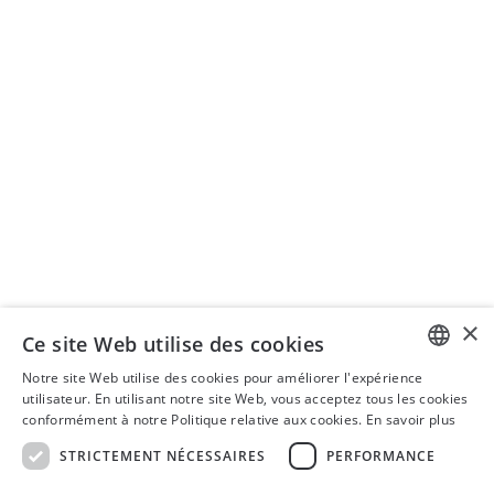
Actualités
Enseignement
ORGANISATION DE SÉMINAIRES
Séminaires ISIS AG
+41 43 399 75 00
seminare@isistax.ch
BUREAU COMMERCIAL
ISIS - Institut de droit fiscal suisse et international
Seestrasse 344, 8038 Zurich
+41 44 533 17 88
info@isistax.ch
×
Ce site Web utilise des cookies
Mentions légales
Notre site Web utilise des cookies pour améliorer l'expérience
Déclaration de confidentialité
GERMAN
utilisateur. En utilisant notre site Web, vous acceptez tous les cookies
conformément à notre Politique relative aux cookies.
En savoir plus
Clause de non-responsabilité
ENGLISH
CONDITIONS GÉNÉRALES DE VENTE
STRICTEMENT NÉCESSAIRES
PERFORMANCE
FRENCH
LinkedIn